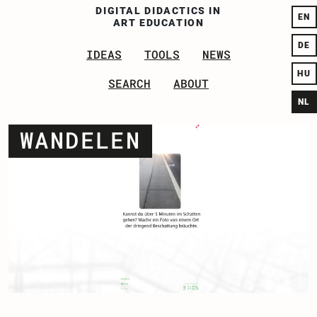
DI
GITAL
D
IDACTICS IN
EN
A
RT
E
DUCATION
DE
IDEAS
TOOLS
NEWS
HU
SEA
RCH
ABOUT
NL
WANDELEN