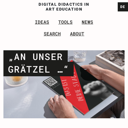
DI
GITAL
D
IDACTICS IN
DE
A
RT
E
DUCATION
IDEAS
TOOLS
NEWS
SEA
RCH
ABOUT
„AN UNSER
GRÄTZEL …“