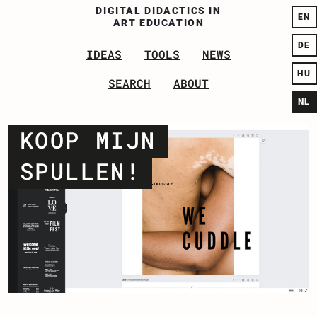
DI
GITAL
D
IDACTICS IN
EN
A
RT
E
DUCATION
DE
IDEAS
TOOLS
NEWS
HU
SEA
RCH
ABOUT
NL
KOOP MIJN
SPULLEN!