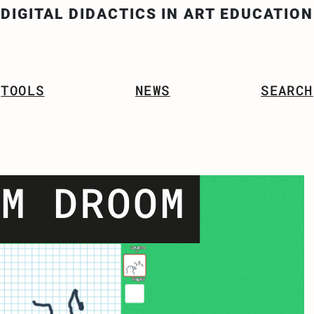
DI
GITAL
D
IDACTICS IN
A
RT
E
DUCATION
TOOLS
NEWS
SEA
RCH
LM DROOM