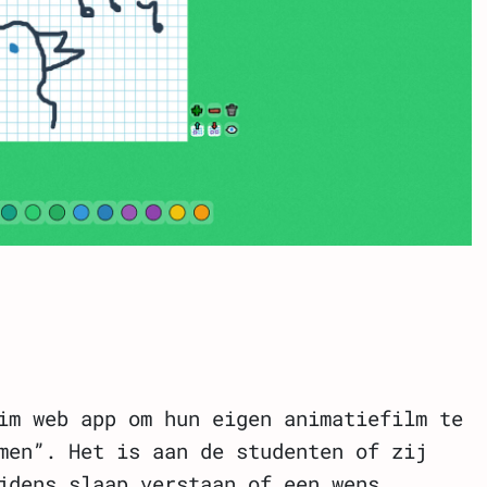
im web app om hun eigen animatiefilm te
men”. Het is aan de studenten of zij
jdens slaap verstaan of een wens