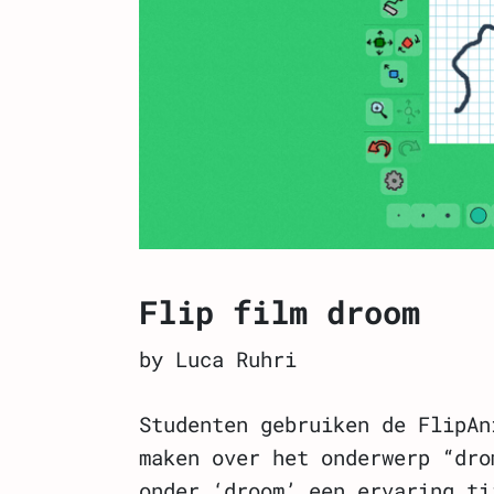
Flip film droom
by Luca Ruhri
Studenten gebruiken de FlipAn
maken over het onderwerp “dro
onder ‘droom’ een ervaring ti