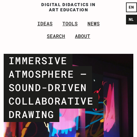
DI
GITAL
D
IDACTICS IN
EN
A
RT
E
DUCATION
NL
IDEAS
TOOLS
NEWS
SEA
RCH
ABOUT
IMMERSIVE
ATMOSPHERE –
SOUND-DRIVEN
COLLABORATIVE
DRAWING